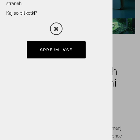
straneh.
Kaj so piškotki?
SPREJMI VSE
Napovedujemo brunch
predavanje: Ko “leak” ni
konec, ampak šele
začetek
Varnostni incident se pogosto začne tam, kjer ga najmanj
pričakujemo – na domačem računalniku. A “leak” ni konec