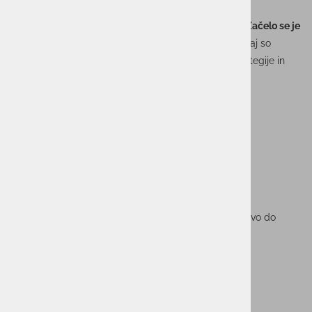
zgodbe, temveč njen začetek.
Na brunch predavanju
»Zakaj je ‘leak’ šele začetek. Začelo se je
na domačem računalniku.«
bomo govorili o tem, zakaj so
obveščevalni podatki nepogrešljiv del varnostne strategije in
kako z njimi prepoznati grožnje, še preden udarijo.
Program:
🕘 9.00–9.30 Registracija in kava
🕤 9.30–10.30 Predavanje + Q&A
☕ 10.30 dalje Pogostitev in druženje
Prijava na:
nina.ursic@unistarpro.si
.
Rok prijave:
zaradi lažje organizacije prosimo za prijavo do
ponedeljka, 6. oktobra
.
Veselimo se srečanja z vami!