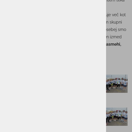
Istrskega maratona
. Ne glede na razdaljo, vreme ali ritem teka
– povezani smo šli do cilja… in še malo dlje.
Ekipa skupine ACTUAL I.T. je dokazala, da nas povezuje več kot
le delo – povezujejo nas podpora, pozitivna energija in skupni
koraki, tako na projektih kot na tekaških stezah. Še posebej smo
ponosni na
srebrno medaljo
, ki jo je domov prinesel en izmed
naših sodelavcev – a še bolj kot odličja nas veselijo
nasmehi,
ekipni duh in zdrav tekmovalni zagon
.