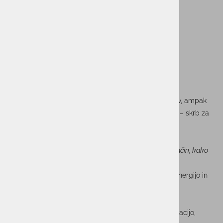
Zdrav duh v zdravem telesu
Udeležba na Istrskem maratonu ni bila le športni izziv, ampak
tudi odsev vrednot, ki jih živimo v skupini ACTUAL I.T. – skrb za
zdravje, ravnovesje med delom in prostim časom ter
spodbujanje aktivnega življenjskega sloga.
Ravnovesje med delom in življenjem ni zgolj fraza – je način, kako
skupaj rastemo, se povezujemo in ohranjamo zagon.
Hvala vsem sodelavkam in sodelavcem za izjemno energijo in
pogum! Se vidimo na naslednji preizkušnji!
Utrinki s proge pa razkrivajo vse tisto, kar šteje: motivacijo,