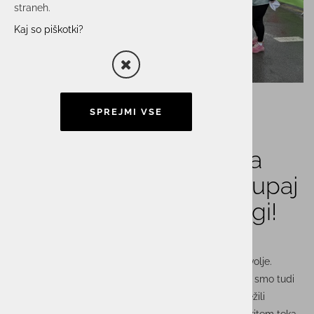
straneh.
Kaj so piškotki?
SPREJMI VSE
Skupina ACTUAL I.T. na
Istrskem maratonu: Skupaj
močnejši – tudi na progi!
Sonce, veter, nekaj kapelj dežja – in ogromno dobre volje.
Zaposleni iz podjetij
Actual I.T., Astec, Itelis in Unistar
smo tudi
letos zavezali superge in se z velikim zagonom udeležili