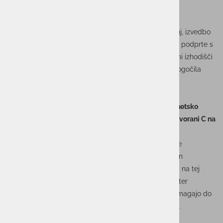
prakse in strokovna povratna informacija.
Program delavnice bo zajel pregled zakonodajnih in
standardnih zahtev, metodologijo ocenjevanja tveganj, izvedbo
same ocene ter upravljanje tveganj, vsebine pa bodo podprte s
praktičnimi vajami. Prav ta povezava med teoretičnimi izhodišči
in konkretnimi primeri iz prakse bo udeležencem omogočila
uporabno in neposredno prenosljivo znanje.
Delavnico organizirajo
Združenje za informatiko in
telekomunikacije, SRIP GoDigital in Sekcija za kibernetsko
varnost (SeKV)
, potekala pa bo med
9.00 in 13.00 v dvorani C na
GZS
.
V ACTUAL I.T. verjamemo, da je učinkovito upravljanje
kibernetskih tveganj eden ključnih temeljev varnega in
odpornega poslovanja. Zato nas veseli, da bomo tudi na tej
strokovni delavnici prispevali svoje znanje in izkušnje ter
soustvarjali razpravo o pristopih, ki organizacijam pomagajo do
boljše pripravljenosti na sodobna varnostna tveganja.