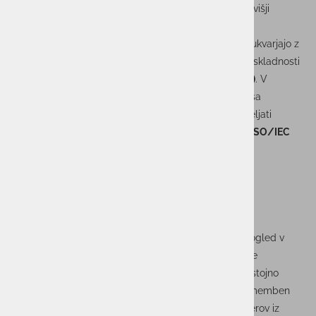
kibernetskih tveganj
, katero bo vodil naš sodelavec, višji
svetovalec
Marko Zavadlav iz podjetja ACTUAL I.T.
Delavnica bo namenjena vsem, ki se v organizacijah ukvarjajo z
informacijsko in kibernetsko varnostjo ter področjem skladnosti
z zahtevami
Zakona o informacijski varnosti (ZInfV-1)
. V
ospredju bo vprašanje, kako se praktično lotiti procesa
ocenjevanja kibernetskih tveganj in ga učinkovito izpeljati
skladno z zakonodajnimi zahtevami ter standardom
ISO/IEC
27001
.
Udeleženci bodo skozi delavnico pridobili celovit vpogled v
proces upravljanja tveganj, praktično izkušnjo izvedbe
posameznih korakov ocenjevanja ter znanje za samostojno
izvedbo in upravljanje tveganj v svoji organizaciji. Pomemben
del programa bodo tudi praktične vaje, analiza primerov iz