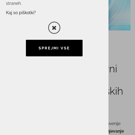
straneh.
Kaj so piškotki?
SPREJMI VSE
ACTUAL I.T. na strokovni
delavnici SeKV:
Ocenjevanje kibernetskih
tveganj
V torek, 7. aprila 2026, bo na Gospodarski zbornici Slovenije
potekala strokovna delavnica SeKV z naslovom
Ocenjevanje