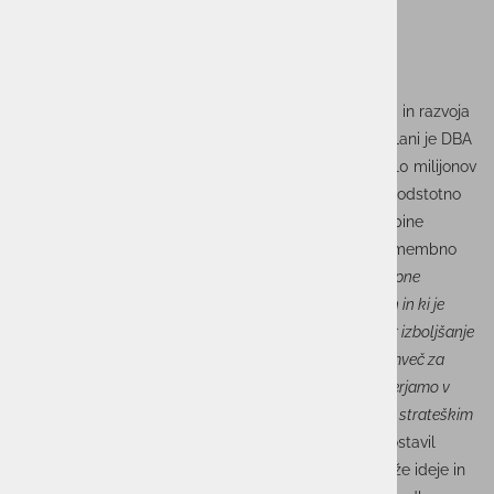
Ti premiki v vodstvu sledijo uspešnemu obdobju rasti in razvoja
podjetja ter širše skupine
DBA Group
, katere del so. Lani je DBA
Group dosegla rekordno vrednost prihodkov, preko 110 milijonov
in 12 milijonov EBITDA, kar predstavlja impresivno 30 odstotno
rast v primerjavi z letom 2022. Delovanje v okviru skupine
ACTUAL I.T. je pri doseganju teh rezultatov igralo pomembno
vlogo.
"Pozitivni rezultati so dokaz veljavnosti naše skupne
strategije rasti in zrelosti, ki smo jo izvajali v zadnjih letih in ki je
prinesla pomembno povečanje vrednosti proizvodnje ter izboljšanje
marž in dobička. Zato ne gre za revolucijo v vodstvu, temveč za
evolucijo, saj se z uveljavljenimi in izkušenimi kadri usmerjamo v
stabilen ciklus in nadaljevanje naše strategije skladno s strateškim
poslovnim načrtom skupine do konca leta 2026,"
je izpostavil
Pavle Jazbec. Nove vodstvene funkcije prinašajo sveže ideje in