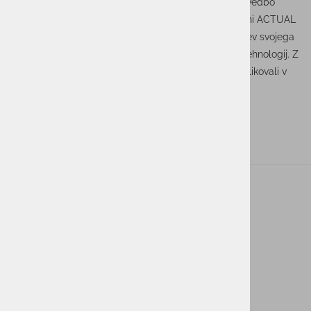
energijo ter bodo omogočile boljše usklajevanje in izvedbo
naših strateških ciljev v prihodnosti. S tem se v skupini ACTUAL
I.T. pripravljamo na nadaljnjo rast, inovacije ter krepitev svojega
vodilnega položaja na trgu integracij informacijskih tehnologij. Z
zaupanjem zremo v prihodnost, ki jo bomo skupaj oblikovali v
smeri trajnostne rasti in uspeha za vse deležnike.
ACTUAL I.T. skupina
O nas
Novice
Kontakt
Akt o digitalnih storitvah ACTUAL I.T.