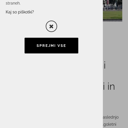
straneh.
Kaj so piškotki?
SPREJMI VSE
Novo vodstvo v skupini
Actual I.T. napoveduje
obdobje nadaljnje rasti in
razvoja
S 1. aprilom naznanjamo prihajajoče spremembe in naslednjo
fazo našega delovanja na trgu, kjer
Pavle Jazbec
, dolgoletni