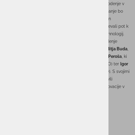
član skupine in dosedanji CEO prevzema strateško vodenje v
okviru upravnega odbora. Svoje bogate izkušnje in znanje bo
usmerjal v oblikovanje dolgoročne strategije razvoja in
delovanja. Z njegovo prepoznavno vizijo bomo nadaljevali pot k
inovacijam in odličnosti na področju informacijskih tehnologij.
Ob tem pa na operativnem področju prevzemajo vodenje
skupine dolgoletni sodelavci v
skupini ACTUAL I.T.
:
Mitja Buda
,
ki je zasedel mesto izvršnega direktorja (CEO),
Tjaša Peroša
, ki
je prevzela vlogo direktorice korporativnih zadev (CCO) ter
Igor
Hostnik
, ki opravlja funkcijo direktorja operative (COO). S svojimi
izkušnjami in predanostjo bodo člani vodstva zagotovili
učinkovito izvajanje strategije ter spodbujali rast in inovacije v
skupini.