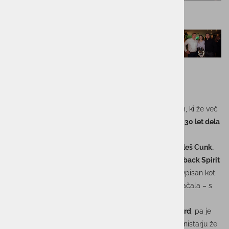
V ospredju praznovanja so bila priznanja sodelavcem, ki že več
kot tri desetletja ostajajo zvesti podjetju. Nagrado za
30 let dela
v podjetju
, kot
priznanje zvestobe in pripadnosti
, so
prejeli:
Jernej Romih,
Bojan Boštic,
Darko Cvetko in
Aleš Cunk.
Podeljeni sta bili še dve posebni nagradi.
Best Comeback Spirit
Award
je prejel
Jože Flegar
, ki je v zgodbo Unistarja vpisan kot
oseba, ki se je večkrat poslovila, a se vedno znova vračala – s
še več zanosom, pripadnostjo in srčnostjo.
Najvišje priznanje večera,
The Vision and Impact Award
, pa je
prejel
Pavle Jazbec
, ki je svojo karierno pot začel v Unistarju že