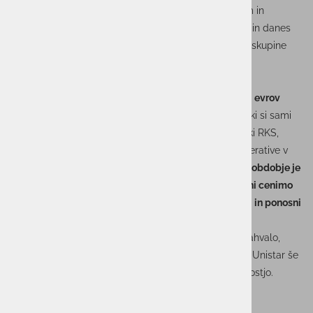
leta 1998. S svojim strateškim razmišljanjem, znanjem in
predanostjo je pustil močan pečat v razvoju podjetja in danes
vodi širšo zgodbo kot predsednik upravnega odbora skupine
Actual I.T.
Dogodek je bil zaznamovan tudi z izrazom družbene
odgovornosti. Unistar je predal donacijo v višini
1.500 evrov
Rdečemu križu Slovenije
, namenjeno pomoči tistim, ki si sami
težje pomagajo. Simbolični ček je generalni sekretarki RKS,
gospe Cvetki Tomin
, predal
Igor Hostnik
, direktor operative v
skupini Actual I.T. Ob tem je poudaril:
»Skozi celotno obdobje je
bil Unistar družbeno in socialno odgovoren. Zaposleni cenimo
odgovornost do soljudi tako znotraj kot širše v družbi in ponosni
smo na to.«
Praznovanje 35. obletnice je ponudilo priložnost za zahvalo,
povezovanje in pogled naprej – v prihodnost, ki jo bo Unistar še
naprej soustvarjal s strokovnostjo, zaupanjem in srčnostjo.
Foto: Rok Mlinar