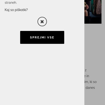
straneh.
Kaj so piškotki?
SPREJMI VSE
Unistarjevih 35 let
Podjetje Unistar je obeležilo 35 let svojega delovanja z
dogodkom, ki je združil zaposlene, poslovne partnerje in
prijatelje podjetja. Večer je bil posvečen ljudem – tistim, ki so
Unistar soustvarjali od prvih korakov dalje, in tistim, ki danes
usmerjajo njegovo pot naprej.